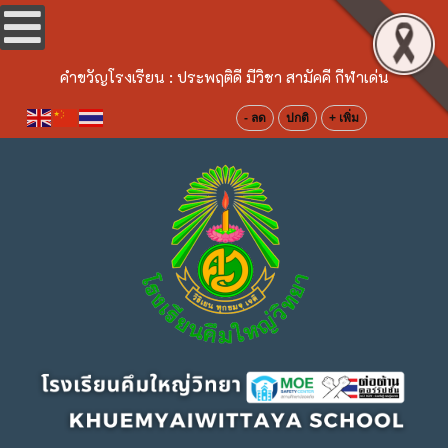
คำขวัญโรงเรียน :
ประพฤติดี มีวิชา สามัคคี กีฬาเด่น
- ลด
ปกติ
+ เพิ่ม