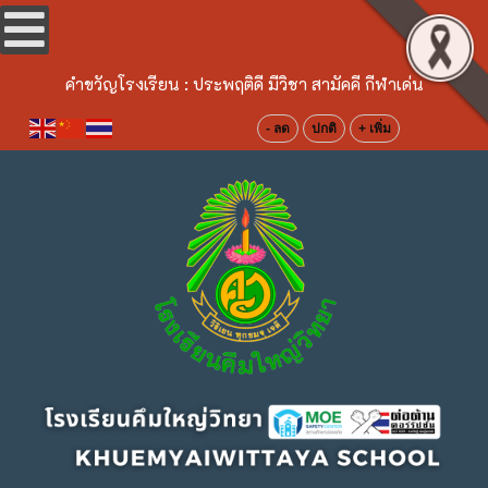
คำขวัญโรงเรียน :
ประพฤติดี มีวิชา สามัคคี กีฬาเด่น
- ลด
ปกติ
+ เพิ่ม