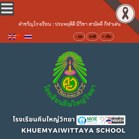
คำขวัญโรงเรียน :
ประพฤติดี มีวิชา สามัคคี กีฬาเด่น
- ลด
ปกติ
+ เพิ่ม