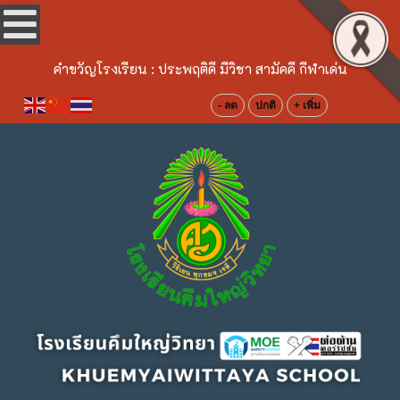
คำขวัญโรงเรียน :
ประพฤติดี มีวิชา สามัคคี กีฬาเด่น
- ลด
ปกติ
+ เพิ่ม