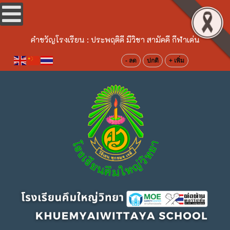
คำขวัญโรงเรียน :
ประพฤติดี มีวิชา สามัคคี กีฬาเด่น
- ลด
ปกติ
+ เพิ่ม