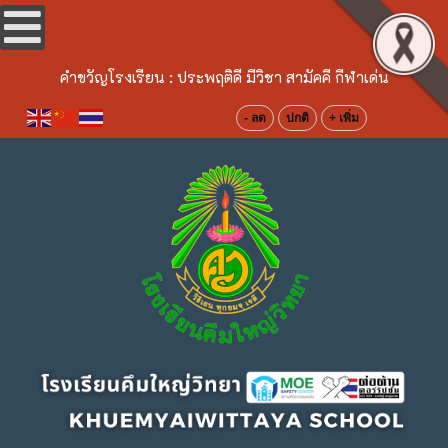
คำขวัญโรงเรียน :
ประพฤติดี มีวิชา สามัคคี กีฬาเด่น
- ลด
ปกติ
+ เพิ่ม