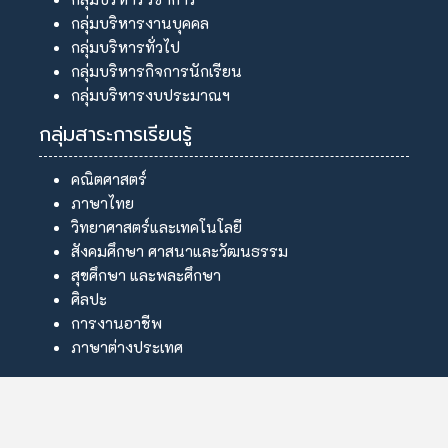
กลุ่มบริหารงานบุคคล
กลุ่มบริหารทั่วไป
กลุ่มบริหารกิจการนักเรียน
กลุ่มบริหารงบประมาณฯ
กลุ่มสาระการเรียนรู้
คณิตศาสตร์
ภาษาไทย
วิทยาศาสตร์และเทคโนโลยี
สังคมศึกษา ศาสนาและวัฒนธรรม
สุขศึกษา และพละศึกษา
ศิลปะ
การงานอาชีพ
ภาษาต่างประเทศ
ลิขสิทธิ์ © 2569 โรงเรียนคึมใหญ่วิทยา. สงวนลิขสิทธิ์.
Joomla!
เป็นซอฟต์แวร์เสรีที่เผยแพร่ภายใต้
GNU ใบอนุญาตสาธารณะทั่วไป