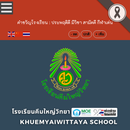
คำขวัญโรงเรียน :
ประพฤติดี มีวิชา สามัคคี กีฬาเด่น
- ลด
ปกติ
+ เพิ่ม