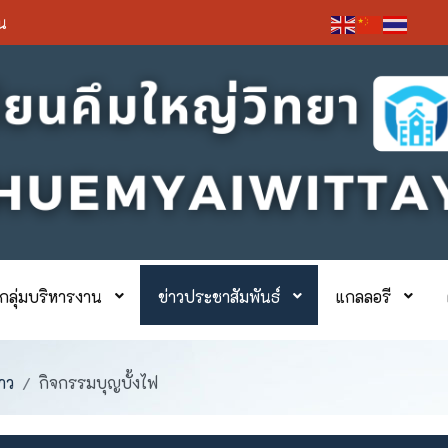
่น
กลุ่มบริหารงาน
ข่าวประชาสัมพันธ์
แกลลอรี
าว
กิจกรรมบุญบั้งไฟ