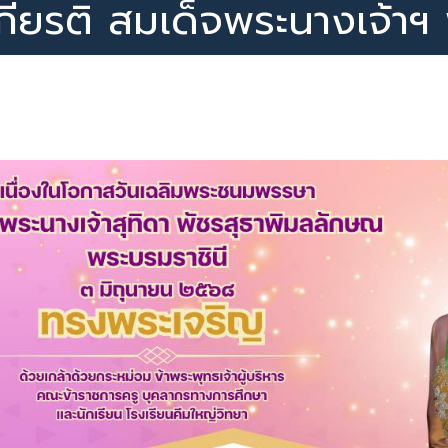
กียรติ สมเด็จพระนางเจ้าฯ 