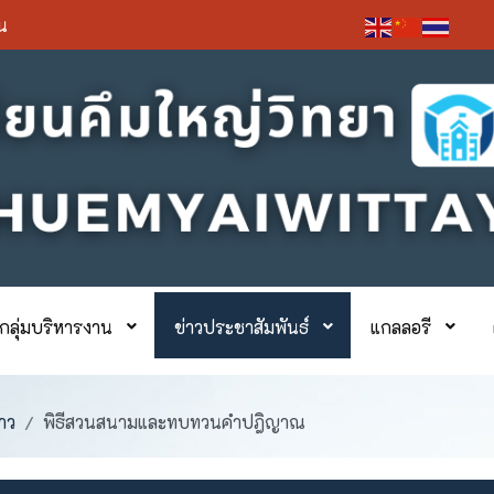
่น
กลุ่มบริหารงาน
ข่าวประชาสัมพันธ์
แกลลอรี
าว
พิธีสวนสนามและทบทวนคำปฎิญาณ