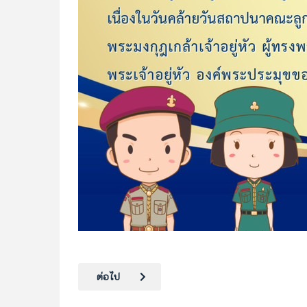
เนื้อหาถัดไป: กิจกรรมไหว้ครู
ต่อไป