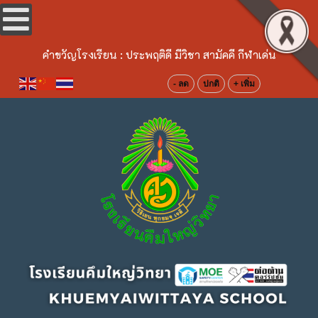
คำขวัญโรงเรียน :
ประพฤติดี มีวิชา สามัคคี กีฬาเด่น
- ลด
ปกติ
+ เพิ่ม