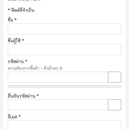
*
ฟิลด์ที่จำเป็น
ชื่อ
*
ชื่อผู้ใช้
*
รหัสผ่าน
*
ความต้องการขั้นต่ำ
— ตัวอักษร: 8
แสดงรห
ยืนยันรหัสผ่าน
*
แสดงรห
อีเมล
*