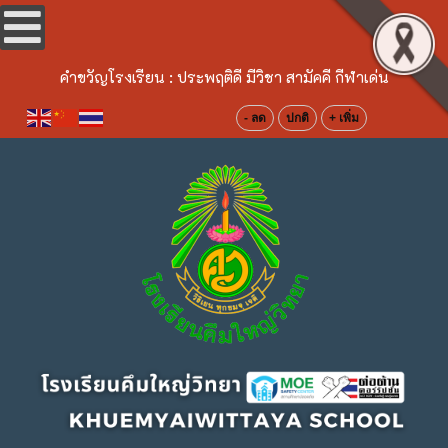
คำขวัญโรงเรียน :
ประพฤติดี มีวิชา สามัคคี กีฬาเด่น
- ลด
ปกติ
+ เพิ่ม